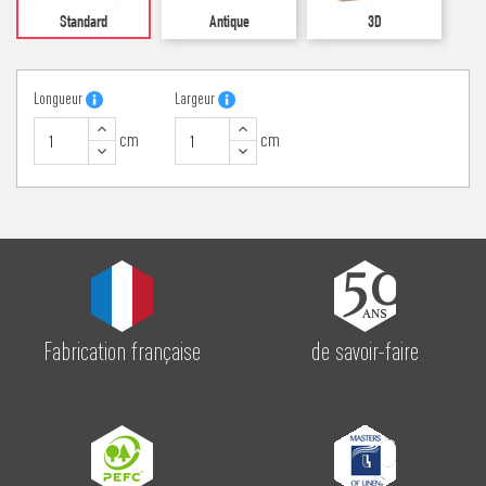
Standard
Antique
3D
Longueur
Largeur
cm
cm
▲
▲
▼
▼
Fabrication française
de savoir-faire