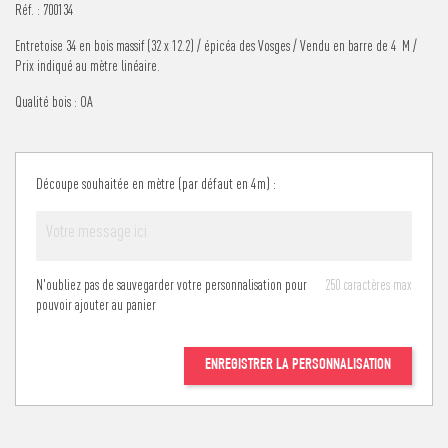
Réf. :
700134
Entretoise 34 en bois massif (32 x 12.2) / épicéa des Vosges / Vendu en barre de 4 M /
Prix indiqué au mètre linéaire.
Qualité bois : OA
Découpe souhaitée en mètre (par défaut en 4m) :
N'oubliez pas de sauvegarder votre personnalisation pour
250 caractères max
pouvoir ajouter au panier
ENREGISTRER LA PERSONNALISATION